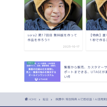
sora2 第17回目 無料版を作って
【特典】誰
作品を作ろう!!
１秒で作る
2025-10-17
集客から販売、カスタマー
ポートまできる、UTAGEが
い件
HOME
総合
保護中: 特別特典 AIで即収益！AI活用