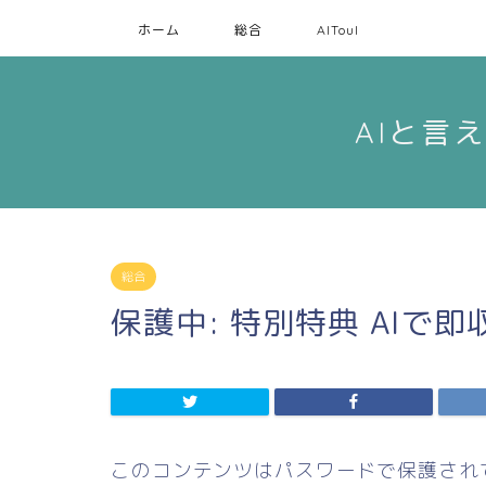
ホーム
総合
AIToul
AIと言
総合
保護中: 特別特典 AIで
このコンテンツはパスワードで保護され