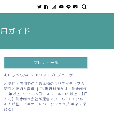
活用ガイド
プロフィール
あいちゃん@AI＆ChatGPTプロデューサー
AI活用・商用で使える本物のクリエイティブの
研究と技術を発信!!| TV番組制作会社・映像制作
18年以上| センス不用 | スクール70名以上 |【日
本初】映像制作会社が運営スクール| エイクル・
AIカピ塾・ビギナーAIワークショップ|ギネス保
持者|