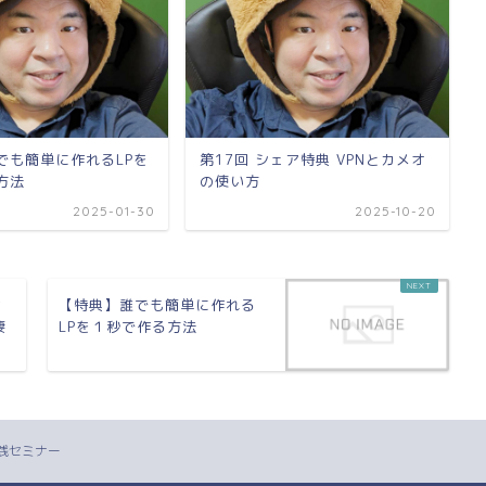
でも簡単に作れるLPを
第17回 シェア特典 VPNとカメオ
方法
の使い方
2025-01-30
2025-10-20
サ
【特典】誰でも簡単に作れる
凄
LPを１秒で作る方法
実践セミナー